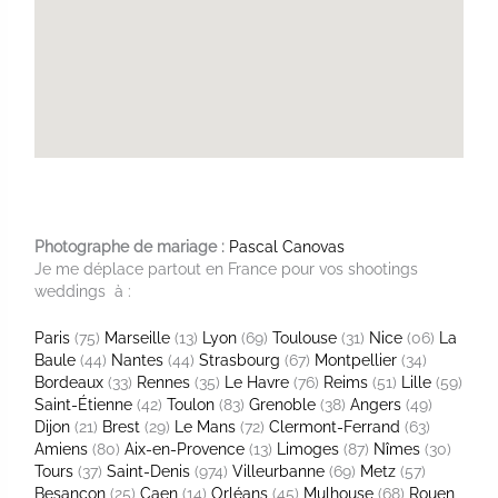
Photographe de mariage :
Pascal Canovas
Je me déplace partout en France pour vos shootings
weddings à :
Paris
(75)
Marseille
(13)
Lyon
(69)
Toulouse
(31)
Nice
(06)
La
Baule
(44)
Nantes
(44)
Strasbourg
(67)
Montpellier
(34)
Bordeaux
(33)
Rennes
(35)
Le Havre
(76)
Reims
(51)
Lille
(59)
Saint-Étienne
(42)
Toulon
(83)
Grenoble
(38)
Angers
(49)
Dijon
(21)
Brest
(29)
Le Mans
(72)
Clermont-Ferrand
(63)
Amiens
(80)
Aix-en-Provence
(13)
Limoges
(87)
Nîmes
(30)
Tours
(37)
Saint-Denis
(974)
Villeurbanne
(69)
Metz
(57)
Besançon
(25)
Caen
(14)
Orléans
(45)
Mulhouse
(68)
Rouen