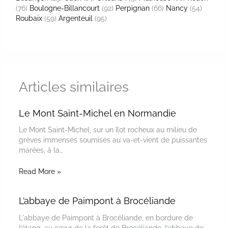
(76)
Boulogne-Billancourt
(92)
Perpignan
(66)
Nancy
(54)
Roubaix
(59)
Argenteuil
(95)
Articles similaires
Le Mont Saint-Michel en Normandie
Le Mont Saint-Michel, sur un îlot rocheux au milieu de
grèves immenses soumises au va-et-vient de puissantes
marées, à la…
Read More »
L’abbaye de Paimpont à Brocéliande
L'abbaye de Paimpont à Brocéliande, en bordure de
l’étang, au cœur de la forêt de Brocéliande, l’abbaye de