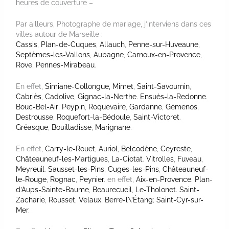
heures de couverture –
Par ailleurs, Photographe de mariage, j’interviens dans ces
villes autour de Marseille :
Cassis
,
Plan-de-Cuques
,
Allauch
,
Penne-sur-Huveaune
,
Septèmes-les-Vallons
,
Aubagne
,
Carnoux-en-Provence
,
Rove
,
Pennes-Mirabeau
.
En effet,
Simiane-Collongue,
Mimet
,
Saint-Savournin
,
Cabriès
,
Cadolive
,
Gignac-la-Nerthe
.
Ensuès-la-Redonne
.
Bouc-Bel-Air
;
Peypin
,
Roquevaire
,
Gardanne
,
Gémenos
,
Destrousse
,
Roquefort-la-Bédoule
,
Saint-Victoret
.
Gréasque
,
Bouilladisse
,
Marignane
.
En effet,
Carry-le-Rouet
,
Auriol
,
Belcodène
,
Ceyreste
,
Châteauneuf-les-Martigues
,
La-Ciotat
.
Vitrolles
,
Fuveau
,
Meyreuil
.
Sausset-les-Pins
,
Cuges-les-Pins
,
Châteauneuf-
le-Rouge
,
Rognac
,
Peynier
. en effet,
Aix-en-Provence
.
Plan-
d’Aups-Sainte-Baume
,
Beaurecueil
,
Le-Tholonet
.
Saint-
Zacharie
,
Rousset
,
Velaux
,
Berre-l\’Étang
;
Saint-Cyr-sur-
Mer
.