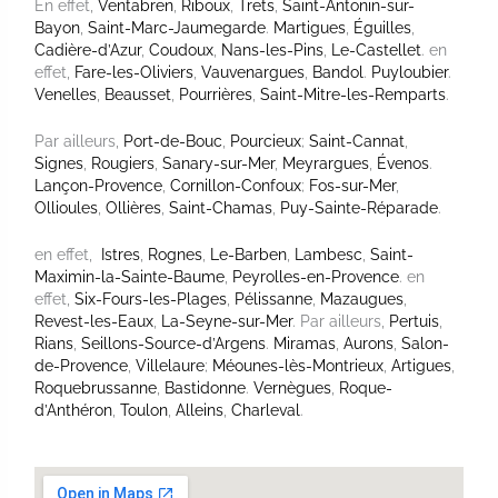
En effet,
Ventabren
,
Riboux
,
Trets
,
Saint-Antonin-sur-
Bayon
,
Saint-Marc-Jaumegarde
.
Martigues
,
Éguilles
,
Cadière-d’Azur
,
Coudoux
,
Nans-les-Pins
,
Le-Castellet
. en
effet,
Fare-les-Oliviers
,
Vauvenargues
,
Bandol
.
Puyloubier
.
Venelles
,
Beausset
,
Pourrières
,
Saint-Mitre-les-Remparts
.
Par ailleurs,
Port-de-Bouc
,
Pourcieux
;
Saint-Cannat
,
Signes
,
Rougiers
,
Sanary-sur-Mer
,
Meyrargues
,
Évenos
.
Lançon-Provence
,
Cornillon-Confoux
;
Fos-sur-Mer
,
Ollioules
,
Ollières
,
Saint-Chamas
,
Puy-Sainte-Réparade
.
en effet,
Istres
,
Rognes
,
Le-Barben
,
Lambesc
,
Saint-
Maximin-la-Sainte-Baume
,
Peyrolles-en-Provence
. en
effet,
Six-Fours-les-Plages
,
Pélissanne
,
Mazaugues
,
Revest-les-Eaux
,
La-Seyne-sur-Mer
. Par ailleurs,
Pertuis
,
Rians
,
Seillons-Source-d’Argens
.
Miramas
,
Aurons
,
Salon-
de-Provence
,
Villelaure
;
Méounes-lès-Montrieux
,
Artigues
,
Roquebrussanne
,
Bastidonne
.
Vernègues
,
Roque-
d’Anthéron
,
Toulon
,
Alleins
,
Charleval
.