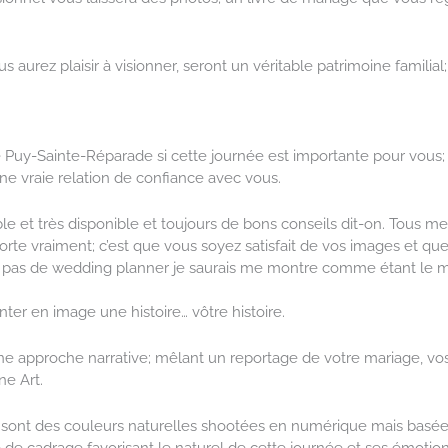
 aurez plaisir à visionner, seront un véritable patrimoine familial
 Puy-Sainte-Réparade si cette journée est importante pour vous;
une vraie relation de confiance avec vous.
e et très disponible et toujours de bons conseils dit-on. Tous me
porte vraiment; c’est que vous soyez satisfait de vos images et q
z pas de wedding planner je saurais me montre comme étant le mei
nter en image une histoire… vôtre histoire.
ne approche narrative; mêlant un reportage de votre mariage, vos 
e Art.
 ? ce sont des couleurs naturelles shootées en numérique mais bas
 de cadrage favorisant le naturel de cette journée et ses émotion