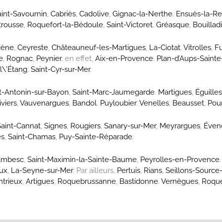
aint-Savournin
,
Cabriès
,
Cadolive
,
Gignac-la-Nerthe
.
Ensuès-la-R
trousse
,
Roquefort-la-Bédoule
,
Saint-Victoret
.
Gréasque
,
Bouillad
dène
,
Ceyreste
,
Châteauneuf-les-Martigues
,
La-Ciotat
.
Vitrolles
,
F
e
,
Rognac
,
Peynier
. en effet,
Aix-en-Provence
.
Plan-d’Aups-Saint
l\’Étang
;
Saint-Cyr-sur-Mer
.
t-Antonin-sur-Bayon
,
Saint-Marc-Jaumegarde
.
Martigues
,
Éguille
iviers
,
Vauvenargues
,
Bandol
.
Puyloubier
.
Venelles
,
Beausset
,
Pour
Saint-Cannat
,
Signes
,
Rougiers
,
Sanary-sur-Mer
,
Meyrargues
,
Éven
es
,
Saint-Chamas
,
Puy-Sainte-Réparade
.
ambesc
,
Saint-Maximin-la-Sainte-Baume
,
Peyrolles-en-Provence
ux
,
La-Seyne-sur-Mer
. Par ailleurs,
Pertuis
,
Rians
,
Seillons-Source
trieux
,
Artigues
,
Roquebrussanne
,
Bastidonne
.
Vernègues
,
Roque