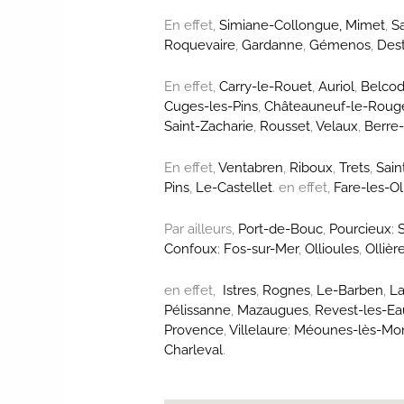
En effet,
Simiane-Collongue,
Mimet
,
S
Roquevaire
,
Gardanne
,
Gémenos
,
Des
En effet,
Carry-le-Rouet
,
Auriol
,
Belco
Cuges-les-Pins
,
Châteauneuf-le-Roug
Saint-Zacharie
,
Rousset
,
Velaux
,
Berre-
En effet,
Ventabren
,
Riboux
,
Trets
,
Sain
Pins
,
Le-Castellet
. en effet,
Fare-les-Ol
Par ailleurs,
Port-de-Bouc
,
Pourcieux
;
Confoux
;
Fos-sur-Mer
,
Ollioules
,
Ollièr
en effet,
Istres
,
Rognes
,
Le-Barben
,
L
Pélissanne
,
Mazaugues
,
Revest-les-Ea
Provence
,
Villelaure
;
Méounes-lès-Mon
Charleval
.