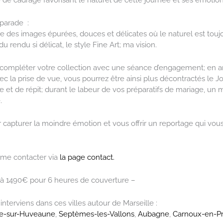
parade :
lise des images épurées, douces et délicates où le naturel est toujo
du rendu si délicat, le style Fine Art; ma vision.
e compléter votre collection avec une séance d’engagement; en a
ec la prise de vue, vous pourrez être ainsi plus décontractés le J
et de répit; durant le labeur de vos préparatifs de mariage, un
.
our capturer la moindre émotion et vous offrir un reportage qui vou
 me contacter via
la page contact.
à 1490€ pour 6 heures de couverture –
interviens dans ces villes autour de Marseille :
e-sur-Huveaune
,
Septèmes-les-Vallons
,
Aubagne
,
Carnoux-en-P