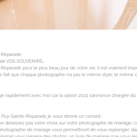
e-Réparade
ur de VOS SOUVENIRS…
parade pour le plus beau jour de votre vie; il est vraiment impo
le fait que chaque photographe n’a pas le même style; le même œi
ge rapidement avec moi car la saison 2021 s’annonce chargée dû 
à Puy-Sainte-Réparade je vous donne un conseil :
 ne délaissez pas votre choix sur votre photographe de mariage; car
 photographe de mariage vous permettront de vous replonger; dan
onnel vous laissera des photos; un livre de mariage que vous r