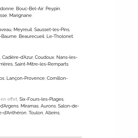
edonne
.
Bouc-Bel-Air
;
Peypin
,
isse
,
Marignane
.
uveau
,
Meyreuil
.
Sausset-les-Pins
,
e-Baume
,
Beaurecueil
,
Le-Tholonet
.
s
,
Cadière-d’Azur
,
Coudoux
,
Nans-les-
rières
,
Saint-Mitre-les-Remparts
.
os
.
Lançon-Provence
,
Cornillon-
. en effet,
Six-Fours-les-Plages
,
-d’Argens
.
Miramas
,
Aurons
,
Salon-de-
-d’Anthéron
,
Toulon
,
Alleins
,