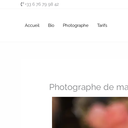
Aller
+33 6 76 79 98 42
au
contenu
Accueil
Bio
Photographe
Tarifs
Photographe de ma