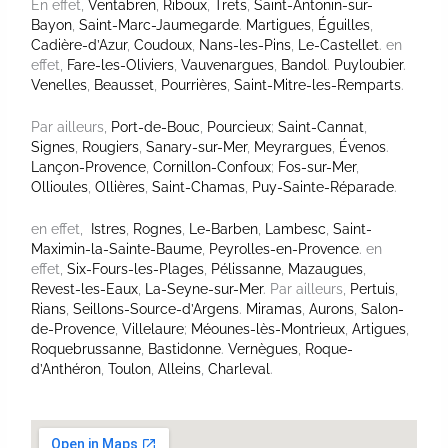
En effet,
Ventabren
,
Riboux
,
Trets
,
Saint-Antonin-sur-
Bayon
,
Saint-Marc-Jaumegarde
.
Martigues
,
Éguilles
,
Cadière-d’Azur
,
Coudoux
,
Nans-les-Pins
,
Le-Castellet
. en
effet,
Fare-les-Oliviers
,
Vauvenargues
,
Bandol
.
Puyloubier
.
Venelles
,
Beausset
,
Pourrières
,
Saint-Mitre-les-Remparts
.
Par ailleurs,
Port-de-Bouc
,
Pourcieux
;
Saint-Cannat
,
Signes
,
Rougiers
,
Sanary-sur-Mer
,
Meyrargues
,
Évenos
.
Lançon-Provence
,
Cornillon-Confoux
;
Fos-sur-Mer
,
Ollioules
,
Ollières
,
Saint-Chamas
,
Puy-Sainte-Réparade
.
en effet,
Istres
,
Rognes
,
Le-Barben
,
Lambesc
,
Saint-
Maximin-la-Sainte-Baume
,
Peyrolles-en-Provence
. en
effet,
Six-Fours-les-Plages
,
Pélissanne
,
Mazaugues
,
Revest-les-Eaux
,
La-Seyne-sur-Mer
. Par ailleurs,
Pertuis
,
Rians
,
Seillons-Source-d’Argens
.
Miramas
,
Aurons
,
Salon-
de-Provence
,
Villelaure
;
Méounes-lès-Montrieux
,
Artigues
,
Roquebrussanne
,
Bastidonne
.
Vernègues
,
Roque-
d’Anthéron
,
Toulon
,
Alleins
,
Charleval
.