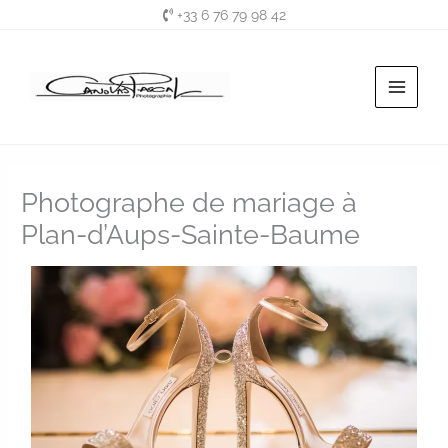
Aller
+33 6 76 79 98 42
au
contenu
Photographe de mariage à
Plan-d’Aups-Sainte-Baume