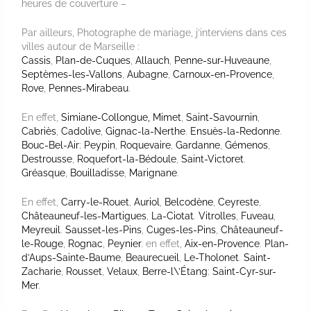
heures de couverture –
Par ailleurs, Photographe de mariage, j’interviens dans ces
villes autour de Marseille :
Cassis
,
Plan-de-Cuques
,
Allauch
,
Penne-sur-Huveaune
,
Septèmes-les-Vallons
,
Aubagne
,
Carnoux-en-Provence
,
Rove
,
Pennes-Mirabeau
.
En effet,
Simiane-Collongue,
Mimet
,
Saint-Savournin
,
Cabriès
,
Cadolive
,
Gignac-la-Nerthe
.
Ensuès-la-Redonne
.
Bouc-Bel-Air
;
Peypin
,
Roquevaire
,
Gardanne
,
Gémenos
,
Destrousse
,
Roquefort-la-Bédoule
,
Saint-Victoret
.
Gréasque
,
Bouilladisse
,
Marignane
.
En effet,
Carry-le-Rouet
,
Auriol
,
Belcodène
,
Ceyreste
,
Châteauneuf-les-Martigues
,
La-Ciotat
.
Vitrolles
,
Fuveau
,
Meyreuil
.
Sausset-les-Pins
,
Cuges-les-Pins
,
Châteauneuf-
le-Rouge
,
Rognac
,
Peynier
. en effet,
Aix-en-Provence
.
Plan-
d’Aups-Sainte-Baume
,
Beaurecueil
,
Le-Tholonet
.
Saint-
Zacharie
,
Rousset
,
Velaux
,
Berre-l\’Étang
;
Saint-Cyr-sur-
Mer
.