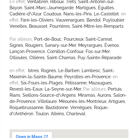
En effet,
Ventabren
,
Riboux
,
Trets
,
Saint-Antonin-sur-
Bayon
,
Saint-Marc-Jaumegarde
.
Martigues
,
Éguilles
,
Cadière-d\’Azur
,
Coudoux
,
Nans-les-Pins
,
Le-Castellet
. en
effet,
Fare-les-Oliviers
,
Vauvenargues
,
Bandol
.
Puyloubier
.
Venelles
,
Beausset
,
Pourrières
,
Saint-Mitre-les-Remparts
.
Par ailleurs,
Port-de-Bouc
,
Pourcieux
;
Saint-Cannat
,
Signes
,
Rougiers
,
Sanary-sur-Mer
,
Meyrargues
,
Évenos
.
Lançon-Provence
,
Cornillon-Confoux
;
Fos-sur-Mer
,
Ollioules
,
Ollières
,
Saint-Chamas
,
Puy-Sainte-Réparade
.
en effet,
Istres
,
Rognes
,
Le-Barben
,
Lambesc
,
Saint-
Maximin-la-Sainte-Baume
,
Peyrolles-en-Provence
. en
effet,
Six-Fours-les-Plages
,
Pélissanne
,
Mazaugues
,
Revest-les-Eaux
,
La-Seyne-sur-Mer
. Par ailleurs,
Pertuis
,
Rians
,
Seillons-Source-d\’Argens
.
Miramas
,
Aurons
,
Salon-
de-Provence
,
Villelaure
;
Méounes-lès-Montrieux
,
Artigues
,
Roquebrussanne
,
Bastidonne
.
Vernègues
,
Roque-
d\’Anthéron
,
Toulon
,
Alleins
,
Charleval
.