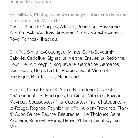
heures de couverture –
Par ailleurs, Photographe de mariage, j’interviens dans ces
villes autour de Marseille :
Cassis
,
Plan-de-Cuques
,
Allauch
,
Penne-sur-Huveaune
,
Septèmes-les-Vallons
,
Aubagne
,
Carnoux-en-Provence
,
Rove
,
Pennes-Mirabeau
.
En effet,
Simiane-Collongue,
Mimet
,
Saint-Savournin
,
Cabriès
,
Cadolive
,
Gignac-la-Nerthe
.
Ensuès-la-Redonne
.
Bouc-Bel-Air
;
Peypin
,
Roquevaire
,
Gardanne
,
Gémenos
,
Destrousse
,
Roquefort-la-Bédoule
,
Saint-Victoret
.
Gréasque
,
Bouilladisse
,
Marignane
.
En effet,
Carry-le-Rouet
,
Auriol
,
Belcodène
,
Ceyreste
,
Châteauneuf-les-Martigues
,
La-Ciotat
.
Vitrolles
,
Fuveau
,
Meyreuil
.
Sausset-les-Pins
,
Cuges-les-Pins
,
Châteauneuf-
le-Rouge
,
Rognac
,
Peynier
. en effet,
Aix-en-Provence
.
Plan-
d\’Aups-Sainte-Baume
,
Beaurecueil
,
Le-Tholonet
.
Saint-
Zacharie
,
Rousset
,
Velaux
,
Berre-l\’Étang
;
Saint-Cyr-sur-
Mer
.