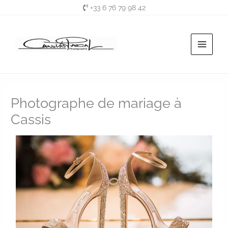
Aller
+33 6 76 79 98 42
au
contenu
Photographe de mariage à
Cassis