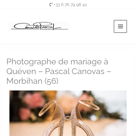
Aller
+33 6 76 79 98 42
au
contenu
Photographe de mariage à
Quéven – Pascal Canovas –
Morbihan (56)