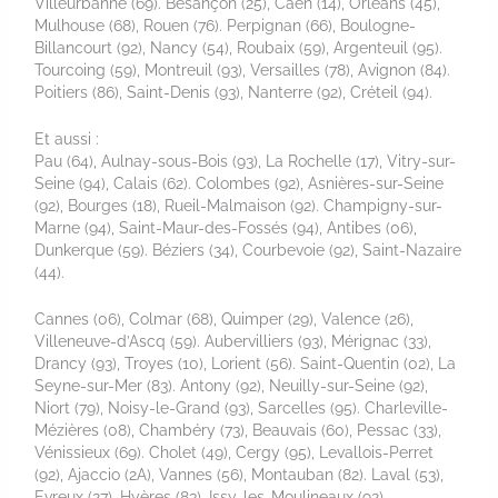
Villeurbanne (69). Besançon (25), Caen (14), Orléans (45),
Mulhouse (68), Rouen (76). Perpignan (66), Boulogne-
Billancourt (92), Nancy (54), Roubaix (59), Argenteuil (95).
Tourcoing (59), Montreuil (93), Versailles (78), Avignon (84).
Poitiers (86), Saint-Denis (93), Nanterre (92), Créteil (94).
Et aussi :
Pau (64), Aulnay-sous-Bois (93), La Rochelle (17), Vitry-sur-
Seine (94), Calais (62). Colombes (92), Asnières-sur-Seine
(92), Bourges (18), Rueil-Malmaison (92). Champigny-sur-
Marne (94), Saint-Maur-des-Fossés (94), Antibes (06),
Dunkerque (59). Béziers (34), Courbevoie (92), Saint-Nazaire
(44).
Cannes (06), Colmar (68), Quimper (29), Valence (26),
Villeneuve-d’Ascq (59). Aubervilliers (93), Mérignac (33),
Drancy (93), Troyes (10), Lorient (56). Saint-Quentin (02), La
Seyne-sur-Mer (83). Antony (92), Neuilly-sur-Seine (92),
Niort (79), Noisy-le-Grand (93), Sarcelles (95). Charleville-
Mézières (08), Chambéry (73), Beauvais (60), Pessac (33),
Vénissieux (69). Cholet (49), Cergy (95), Levallois-Perret
(92), Ajaccio (2A), Vannes (56), Montauban (82). Laval (53),
Evreux (27), Hyères (83), Issy-les-Moulineaux (92)