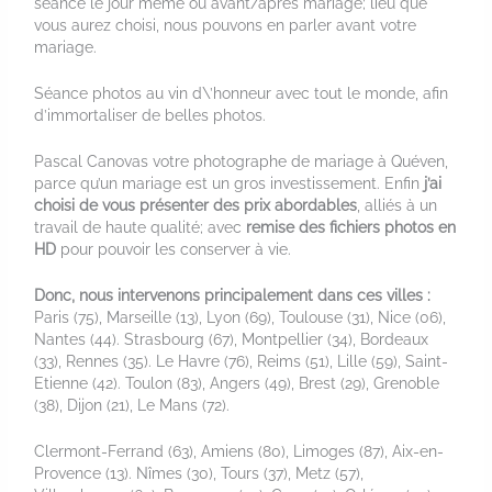
séance le jour même ou avant/après mariage; lieu que
vous aurez choisi, nous pouvons en parler avant votre
mariage.
Séance photos au vin d\’honneur avec tout le monde, afin
d’immortaliser de belles photos.
Pascal Canovas votre photographe de mariage à Quéven,
parce qu’un mariage est un gros investissement. Enfin
j’ai
choisi de vous présenter des prix abordables
, alliés à un
travail de haute qualité; avec
remise des fichiers photos en
HD
pour pouvoir les conserver à vie.
Donc, nous intervenons principalement dans ces villes :
Paris (75), Marseille (13), Lyon (69), Toulouse (31), Nice (06),
Nantes (44). Strasbourg (67), Montpellier (34), Bordeaux
(33), Rennes (35). Le Havre (76), Reims (51), Lille (59), Saint-
Etienne (42). Toulon (83), Angers (49), Brest (29), Grenoble
(38), Dijon (21), Le Mans (72).
Clermont-Ferrand (63), Amiens (80), Limoges (87), Aix-en-
Provence (13). Nîmes (30), Tours (37), Metz (57),