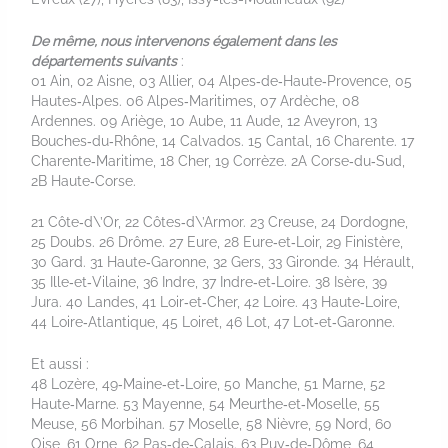
De même, nous intervenons également dans les
départements suivants
:
01 Ain, 02 Aisne, 03 Allier, 04 Alpes‑de‑Haute‑Provence, 05
Hautes‑Alpes. 06 Alpes‑Maritimes, 07 Ardèche, 08
Ardennes. 09 Ariège, 10 Aube, 11 Aude, 12 Aveyron, 13
Bouches‑du‑Rhône, 14 Calvados. 15 Cantal, 16 Charente. 17
Charente‑Maritime, 18 Cher, 19 Corrèze. 2A Corse‑du‑Sud,
2B Haute‑Corse.
21 Côte‑d\’Or, 22 Côtes‑d\’Armor. 23 Creuse, 24 Dordogne,
25 Doubs. 26 Drôme. 27 Eure, 28 Eure‑et‑Loir, 29 Finistère,
30 Gard. 31 Haute‑Garonne, 32 Gers, 33 Gironde. 34 Hérault,
35 Ille‑et‑Vilaine, 36 Indre, 37 Indre‑et‑Loire. 38 Isère, 39
Jura. 40 Landes, 41 Loir‑et‑Cher, 42 Loire. 43 Haute‑Loire,
44 Loire‑Atlantique, 45 Loiret, 46 Lot, 47 Lot‑et‑Garonne.
Et aussi :
48 Lozère, 49‑Maine‑et‑Loire, 50 Manche, 51 Marne, 52
Haute‑Marne. 53 Mayenne, 54 Meurthe‑et‑Moselle, 55
Meuse, 56 Morbihan. 57 Moselle, 58 Nièvre, 59 Nord, 60
Oise, 61 Orne, 62 Pas‑de‑Calais. 63 Puy‑de‑Dôme, 64