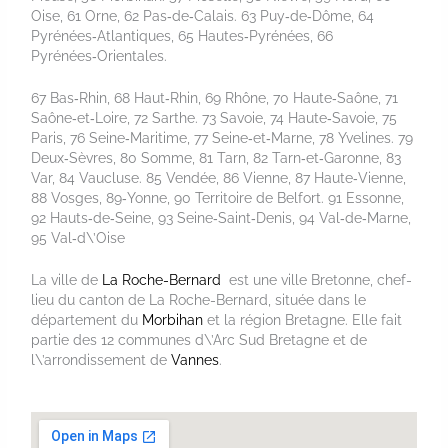
Oise, 61 Orne, 62 Pas‑de‑Calais. 63 Puy‑de‑Dôme, 64
Pyrénées‑Atlantiques, 65 Hautes‑Pyrénées, 66
Pyrénées‑Orientales.
67 Bas‑Rhin, 68 Haut‑Rhin, 69 Rhône, 70 Haute‑Saône, 71
Saône‑et‑Loire, 72 Sarthe. 73 Savoie, 74 Haute‑Savoie, 75
Paris, 76 Seine‑Maritime, 77 Seine‑et‑Marne, 78 Yvelines. 79
Deux‑Sèvres, 80 Somme, 81 Tarn, 82 Tarn‑et‑Garonne, 83
Var, 84 Vaucluse. 85 Vendée, 86 Vienne, 87 Haute‑Vienne,
88 Vosges, 89‑Yonne, 90 Territoire de Belfort. 91 Essonne,
92 Hauts‑de‑Seine, 93 Seine‑Saint‑Denis, 94 Val‑de‑Marne,
95 Val‑d\’Oise
La ville de
La Roche-Bernard
est une ville Bretonne, chef-
lieu du canton de La Roche-Bernard, située dans le
département du
Morbihan
et la région Bretagne. Elle fait
partie des 12 communes d\’Arc Sud Bretagne et de
l\’arrondissement de
Vannes
.