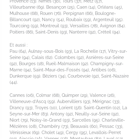
Provence (13). Nîmes (30), Tours (37), Metz (57),
Villeurbanne (69). Besançon (25), Caen (14), Orléans (45),
Mulhouse (68), Rouen (76). Perpignan (66), Boulogne-
Billancourt (92), Nancy (54), Roubaix (59), Argenteuil (95).
Tourcoing (59), Montreuil (93), Versailles (78), Avignon (84).
Poitiers (86), Saint-Denis (93), Nanterre (92), Créteil (94).
Et aussi :
Pau (64), Aulnay-sous-Bois (93), La Rochelle (17), Vitry-sur-
Seine (94), Calais (62). Colombes (92), Asnières-sur-Seine
(92), Bourges (18), Rueil-Malmaison (92). Champigny-sur-
Marne (94), Saint-Maur-des-Fossés (94), Antibes (06),
Dunkerque (59). Béziers (34), Courbevoie (92), Saint-Nazaire
(44).
Cannes (06), Colmar (68), Quimper (29), Valence (26),
Villeneuve-d’Ascq (59). Aubervilliers (93), Mérignac (33),
Drancy (93), Troyes (10), Lorient (56). Saint-Quentin (02), La
Seyne-sur-Mer (83). Antony (92), Neuilly-sur-Seine (92),
Niort (79), Noisy-le-Grand (93), Sarcelles (95). Charleville-
Mézières (08), Chambéry (73), Beauvais (60), Pessac (33),
Vénissieux (69). Cholet (49), Cergy (95), Levallois-Perret
(92), Ajaccio (2A), Vannes (56), Montauban (82). Laval (53),