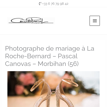
Aller
+33 6 76 79 98 42
au
contenu
Photographe de mariage à La
Roche-Bernard – Pascal
Canovas – Morbihan (56)