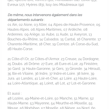
Evreux (27), Hyères (83), Issy-les-Moulineaux (92)
De même, nous intervenons également dans les
départements suivants
:
01 Ain, 02 Aisne, 03 Allier, 04 Alpes‑de‑Haute‑Provence, 05
Hautes‑Alpes. 06 Alpes‑Maritimes, 07 Ardèche, 08
Ardennes. 09 Ariège, 10 Aube, 11 Aude, 12 Aveyron, 13
Bouches‑du‑Rhône, 14 Calvados. 15 Cantal, 16 Charente. 17
Charente‑Maritime, 18 Cher, 19 Corrèze. 2A Corse‑du‑Sud,
2B Haute‑Corse.
21 Côte‑d\’Or, 22 Côtes‑d\’Armor. 23 Creuse, 24 Dordogne,
25 Doubs. 26 Drôme. 27 Eure, 28 Eure‑et‑Loir, 29 Finistère,
30 Gard. 31 Haute‑Garonne, 32 Gers, 33 Gironde. 34 Hérault,
35 Ille‑et‑Vilaine, 36 Indre, 37 Indre‑et‑Loire. 38 Isère, 39
Jura. 40 Landes, 41 Loir‑et‑Cher, 42 Loire. 43 Haute‑Loire,
44 Loire‑Atlantique, 45 Loiret, 46 Lot, 47 Lot‑et‑Garonne.
Et aussi :
48 Lozère, 49‑Maine‑et‑Loire, 50 Manche, 51 Marne, 52
Haute‑Marne. 53 Mayenne, 54 Meurthe‑et‑Moselle, 55
Meuse, 56 Morbihan. 57 Moselle, 58 Nièvre, 59 Nord, 60