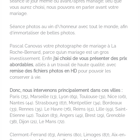
séance le jour même ou avant/après mariage; lieu que
vous aurez choisi, nous pouvons en parler avant votre
mariage.
Séance photos au vin d\’honneur avec tout le monde, afin
d’immortaliser de belles photos.
Pascal Canovas votre photographe de mariage à La
Roche-Bernard, parce qu’un mariage est un gros
investissement. Enfin
j’ai choisi de vous présenter des prix
abordables
, alliés à un travail de haute qualité; avec
remise des fichiers photos en HD
pour pouvoir les
conserver à vie.
Donc, nous intervenons principalement dans ces villes :
Paris (75), Marseille (13), Lyon (69), Toulouse (31), Nice (06),
Nantes (44). Strasbourg (67), Montpellier (34), Bordeaux
(33), Rennes (35). Le Havre (76), Reims (51), Lille (59), Saint-
Etienne (42). Toulon (83), Angers (49), Brest (29), Grenoble
(38), Dijon (21), Le Mans (72).
Clermont-Ferrand (63), Amiens (80), Limoges (87), Aix-en-