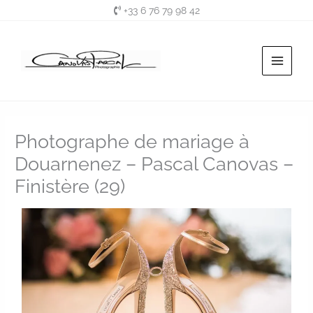
Aller
+33 6 76 79 98 42
au
contenu
Photographe de mariage à
Douarnenez – Pascal Canovas –
Finistère (29)