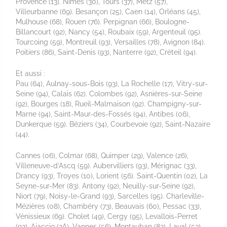
Provence (13). Nîmes (30), Tours (37), Metz (57),
Villeurbanne (69). Besançon (25), Caen (14), Orléans (45),
Mulhouse (68), Rouen (76). Perpignan (66), Boulogne-
Billancourt (92), Nancy (54), Roubaix (59), Argenteuil (95).
Tourcoing (59), Montreuil (93), Versailles (78), Avignon (84).
Poitiers (86), Saint-Denis (93), Nanterre (92), Créteil (94).
Et aussi :
Pau (64), Aulnay-sous-Bois (93), La Rochelle (17), Vitry-sur-
Seine (94), Calais (62). Colombes (92), Asnières-sur-Seine
(92), Bourges (18), Rueil-Malmaison (92). Champigny-sur-
Marne (94), Saint-Maur-des-Fossés (94), Antibes (06),
Dunkerque (59). Béziers (34), Courbevoie (92), Saint-Nazaire
(44).
Cannes (06), Colmar (68), Quimper (29), Valence (26),
Villeneuve-d’Ascq (59). Aubervilliers (93), Mérignac (33),
Drancy (93), Troyes (10), Lorient (56). Saint-Quentin (02), La
Seyne-sur-Mer (83). Antony (92), Neuilly-sur-Seine (92),
Niort (79), Noisy-le-Grand (93), Sarcelles (95). Charleville-
Mézières (08), Chambéry (73), Beauvais (60), Pessac (33),
Vénissieux (69). Cholet (49), Cergy (95), Levallois-Perret
(92), Ajaccio (2A), Vannes (56), Montauban (82). Laval (53),