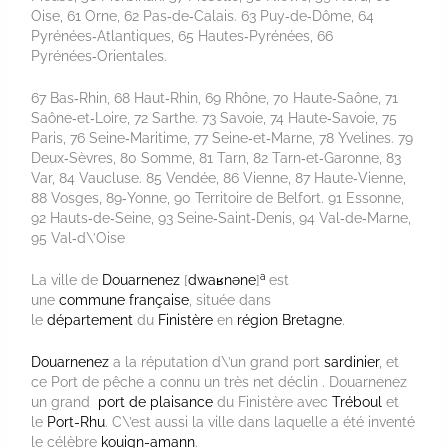
Oise, 61 Orne, 62 Pas‑de‑Calais. 63 Puy‑de‑Dôme, 64
Pyrénées‑Atlantiques, 65 Hautes‑Pyrénées, 66
Pyrénées‑Orientales.
67 Bas‑Rhin, 68 Haut‑Rhin, 69 Rhône, 70 Haute‑Saône, 71
Saône‑et‑Loire, 72 Sarthe. 73 Savoie, 74 Haute‑Savoie, 75
Paris, 76 Seine‑Maritime, 77 Seine‑et‑Marne, 78 Yvelines. 79
Deux‑Sèvres, 80 Somme, 81 Tarn, 82 Tarn‑et‑Garonne, 83
Var, 84 Vaucluse. 85 Vendée, 86 Vienne, 87 Haute‑Vienne,
88 Vosges, 89‑Yonne, 90 Territoire de Belfort. 91 Essonne,
92 Hauts‑de‑Seine, 93 Seine‑Saint‑Denis, 94 Val‑de‑Marne,
95 Val‑d\’Oise
a
La ville de
Douarnenez
[
d
w
a
ʁ
n
ə
n
e
]
est
une
commune
française
, située dans
le
département
du
Finistère
en
région
Bretagne
.
Douarnenez
a la réputation d\’un grand port
sardinier
, et
ce Port de pêche a connu un très net déclin . Douarnenez
un grand
port de plaisance
du Finistère avec
Tréboul
et
le
Port-Rhu
. C\’est aussi la ville dans laquelle a été inventé
le célèbre
kouign-amann
.