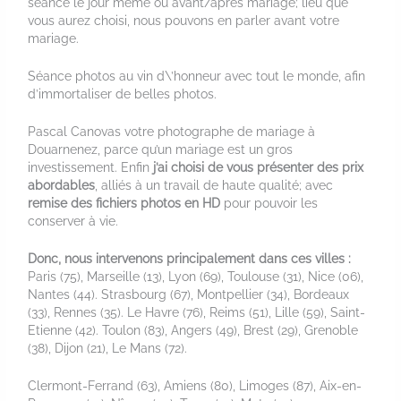
séance le jour même ou avant/après mariage; lieu que
vous aurez choisi, nous pouvons en parler avant votre
mariage.
Séance photos au vin d\’honneur avec tout le monde, afin
d’immortaliser de belles photos.
Pascal Canovas votre photographe de mariage à
Douarnenez, parce qu’un mariage est un gros
investissement. Enfin
j’ai choisi de vous présenter des prix
abordables
, alliés à un travail de haute qualité; avec
remise des fichiers photos en HD
pour pouvoir les
conserver à vie.
Donc, nous intervenons principalement dans ces villes :
Paris (75), Marseille (13), Lyon (69), Toulouse (31), Nice (06),
Nantes (44). Strasbourg (67), Montpellier (34), Bordeaux
(33), Rennes (35). Le Havre (76), Reims (51), Lille (59), Saint-
Etienne (42). Toulon (83), Angers (49), Brest (29), Grenoble
(38), Dijon (21), Le Mans (72).
Clermont-Ferrand (63), Amiens (80), Limoges (87), Aix-en-