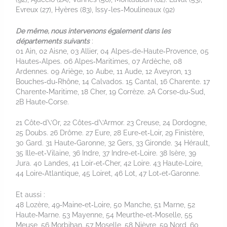
Evreux (27), Hyères (83), Issy-les-Moulineaux (92)
De même, nous intervenons également dans les
départements suivants
:
01 Ain, 02 Aisne, 03 Allier, 04 Alpes‑de‑Haute‑Provence, 05
Hautes‑Alpes. 06 Alpes‑Maritimes, 07 Ardèche, 08
Ardennes. 09 Ariège, 10 Aube, 11 Aude, 12 Aveyron, 13
Bouches‑du‑Rhône, 14 Calvados. 15 Cantal, 16 Charente. 17
Charente‑Maritime, 18 Cher, 19 Corrèze. 2A Corse‑du‑Sud,
2B Haute‑Corse.
21 Côte‑d\’Or, 22 Côtes‑d\’Armor. 23 Creuse, 24 Dordogne,
25 Doubs. 26 Drôme. 27 Eure, 28 Eure‑et‑Loir, 29 Finistère,
30 Gard. 31 Haute‑Garonne, 32 Gers, 33 Gironde. 34 Hérault,
35 Ille‑et‑Vilaine, 36 Indre, 37 Indre‑et‑Loire. 38 Isère, 39
Jura. 40 Landes, 41 Loir‑et‑Cher, 42 Loire. 43 Haute‑Loire,
44 Loire‑Atlantique, 45 Loiret, 46 Lot, 47 Lot‑et‑Garonne.
Et aussi :
48 Lozère, 49‑Maine‑et‑Loire, 50 Manche, 51 Marne, 52
Haute‑Marne. 53 Mayenne, 54 Meurthe‑et‑Moselle, 55
Meuse, 56 Morbihan. 57 Moselle, 58 Nièvre, 59 Nord, 60